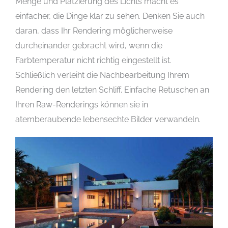
Menge und Platzierung des Lichts macht es
einfacher, die Dinge klar zu sehen. Denken Sie auch
daran, dass Ihr Rendering möglicherweise
durcheinander gebracht wird, wenn die
Farbtemperatur nicht richtig eingestellt ist.
Schließlich verleiht die Nachbearbeitung Ihrem
Rendering den letzten Schliff. Einfache Retuschen an
Ihren Raw-Renderings können sie in
atemberaubende lebensechte Bilder verwandeln.