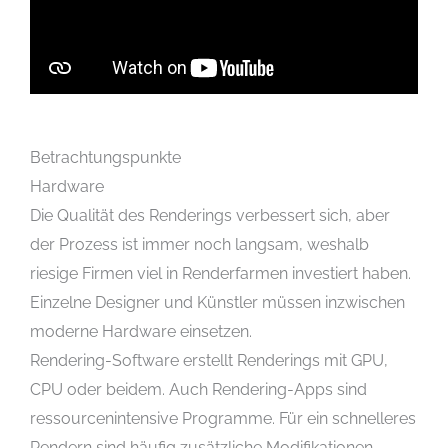
Betrachtungspunkte
Hardware
Die Qualität des Renderings verbessert sich, aber
der Prozess ist immer noch langsam, weshalb
riesige Firmen viel in Renderfarmen investiert haben.
Einzelne Designer und Künstler müssen inzwischen
moderne Hardware einsetzen.
Rendering-Software erstellt Renderings mit GPU,
CPU oder beidem. Auch Rendering-Apps sind
ressourcenintensive Programme. Für ein schnelleres
Rendern sind häufig zusätzliche Modifikationen