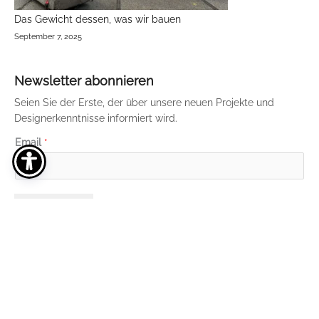
Das Gewicht dessen, was wir bauen
September 7, 2025
Newsletter abonnieren
Seien Sie der Erste, der über unsere neuen Projekte und
Designerkenntnisse informiert wird.
E
Email
*
m
a
i
Absenden
l
E
m
a
i
l