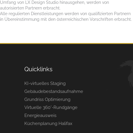
Umfang von LX Design Studio hinausgehen, werden von
autorisierten Partnern erbracht.
Alle regulierten Dienstleistungen werden von qualifizierten Partnern
in Übereinstimmung mit den österreichischen Vorschriften erbracht.
Quick­links
KI-virtuelles Staging
Gebäudebestandsaufnahme
Grundriss Optimierung
Virtuelle 360°-Rundgänge
Energieausweis
Küchenplanung Halifax