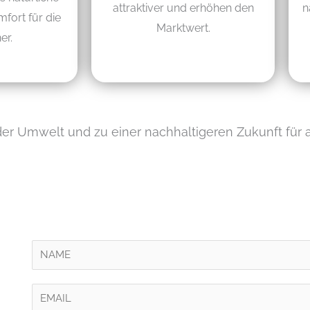
attraktiver und erhöhen den
n
fort für die
Marktwert.
er.
 der Umwelt und zu einer nachhaltigeren Zukunft für a
I
h
r
E
N